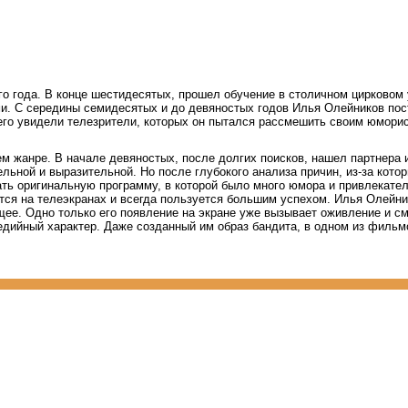
о года. В конце шестидесятых, прошел обучение в столичном цирковом
и. С середины семидесятых и до девяностых годов Илья Олейников пос
его увидели телезрители, которых он пытался рассмешить своим юмори
ем жанре. В начале девяностых, после долгих поисков, нашел партнера 
льной и выразительной. Но после глубокого анализа причин, из-за кото
ть оригинальную программу, в которой было много юмора и привлекател
тся на телеэкранах и всегда пользуется большим успехом. Илья Олейни
ее. Одно только его появление на экране уже вызывает оживление и см
медийный характер. Даже созданный им образ бандита, в одном из фильм