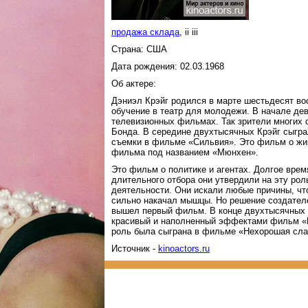
продажа склада
, ii iii
Страна: США
Дата рождения: 02.03.1968
Об актере:
Дэниэл Крэйг родился в марте шестьдесят вос
обучение в театр для молодежи. В начале де
телевизионных фильмах. Так зрители многих с
Бонда. В середине двухтысячных Крэйг сыгра
съемки в фильме «Сильвия». Это фильм о жи
фильма под названием «Мюнхен».
Это фильм о политике и агентах. Долгое вре
длительного отбора они утвердили на эту рол
деятельности. Они искали любые причины, что 
сильно накачал мышцы. Но решение создателе
вышел первый фильм. В конце двухтысячных
красивый и наполненный эффектами фильм «Вт
роль была сыграна в фильме «Нехорошая слав
Источник -
kinoactors.ru