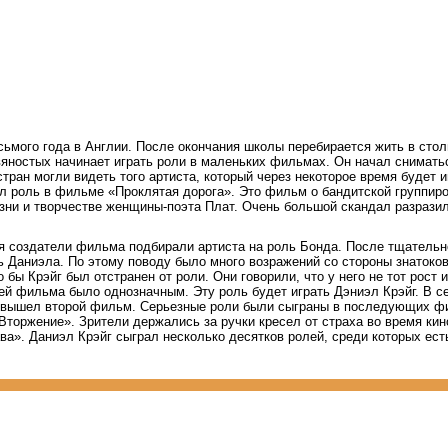
ьмого года в Англии. После окончания школы перебирается жить в стол
вяностых начинает играть роли в маленьких фильмах. Он начал снимать
тран могли видеть того артиста, который через некоторое время будет и
л роль в фильме «Проклятая дорога». Это фильм о бандитской группиро
зни и творчестве женщины-поэта Плат. Очень большой скандал разрази
мя создатели фильма подбирали артиста на роль Бонда. После тщательн
ь Даниэла. По этому поводу было много возражений со стороны знатоко
бы Крэйг был отстранен от роли. Они говорили, что у него не тот рост и 
й фильма было однозначным. Эту роль будет играть Дэниэл Крэйг. В 
 вышел второй фильм. Серьезные роли были сыграны в последующих ф
оржение». Зрители держались за ручки кресел от страха во время кин
а». Даниэл Крэйг сыграл несколько десятков ролей, среди которых ес