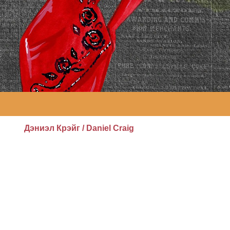
Дэниэл Крэйг / Daniel Craig